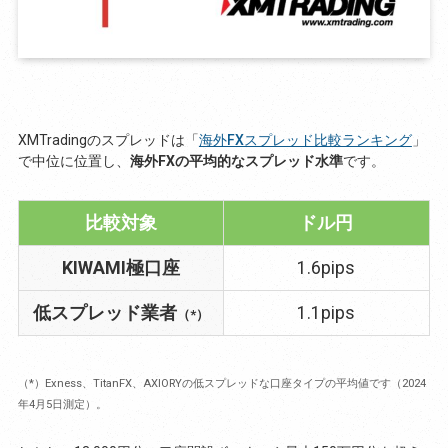
XMTradingのスプレッドは「
海外FXスプレッド比較ランキング
」
で中位に位置し、
海外FXの平均的なスプレッド水準
です。
比較対象
ドル円
KIWAMI極口座
1.6pips
低スプレッド業者
1.1pips
（*）
（*）Exness、TitanFX、AXIORYの低スプレッドな口座タイプの平均値です（2024
年4月5日測定）。