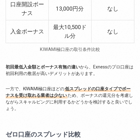
口座開設ボー
13,000円分
なし
ナス
最大10,500ド
入金ボーナス
なし
ル分
KIWAMI極口座の取引条件比較
初回最低入金額とボーナス有無の違い
から、Exnessのプロ口座は
初回利用の敷居が高いデメリットがあります。
一方で、KIWAMI極口座ほどの
低スプレッドの口座タイプでボー
ナスを受け取れる業者は少ない
ため、ボーナスの還元分を考慮し
ながらスキャルピングに利用するかどうかを検討すると良いでし
ょう。
ゼロ口座のスプレッド比較