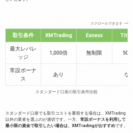
スクロールできます
取引条件
XMTrading
Exness
Tita
最大レバレ
1,000倍
無制限
50
ッジ
常設ボーナ
あり
な
ス
スタンダード口座の取引条件比較
スタンダード口座でも取引コストを重視する場合は、XMTrading
以外の業者を選ぶのが適切です。一方、
常設ボーナスを利用して
最小限の資金で取引したい場合は、XMTradingがおすすめ
です。