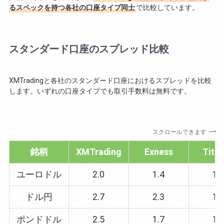
るスペックを持つ各社の口座タイプ同士
で比較しています。
スタンダード口座のスプレッド比較
XMTradingと各社のスタンダード口座におけるスプレッドを比較
します。いずれの口座タイプでも取引手数料は無料です。
スクロールできます
銘柄
XMTrading
Exness
Tita
ユーロドル
2.0
1.4
1.
ドル円
2.7
2.3
1.
ポンドドル
2.5
1.7
1.