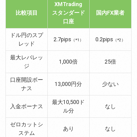
XMTrading
比較項目
スタンダード
国内FX業者
口座
ドル円のスプ
2.7pips
0.2pips
（*1）
（*2）
レッド
最大レバレッ
1,000倍
25倍
ジ
口座開設ボー
13,000円分
少ない
ナス
最大10,500ド
入金ボーナス
なし
ル分
ゼロカットシ
あり
なし
ステム