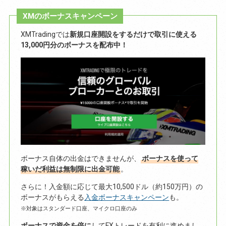
XMのボーナスキャンペーン
XMTradingでは
新規口座開設をするだけで取引に使える
13,000円分のボーナスを配布中！
ボーナス自体の出金はできませんが、
ボーナスを使って
稼いだ利益は無制限に出金可能
。
さらに！入金額に応じて最大10,500ドル（約150万円）の
ボーナスがもらえる
入金ボーナスキャンペーン
も。
※対象はスタンダード口座、マイクロ口座のみ
ボーナスで資金を倍に
してFXトレードを有利に進めまし