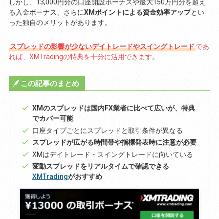
しかし、13,000円分の口座開設ボーナスや最大150万円分を超え
る入金ボーナス、さらに
XMポイントによる資金効率アップ
とい
った独自のメリットがあります。
スプレッドの影響が少ないデイトレードやスイングトレード
であ
れば、XMTradingの特典を十分に活用できます
。
この記事のまとめ
XMのスプレッドは国内FX業者に比べて広いが、特典
でカバー可能
口座タイプごとにスプレッドと取引条件が異なる
スプレッドが広がる時間帯や指標発表時に注意が必要
XMはデイトレード・スイングトレードに向いている
変動スプレッドをリアルタイムで確認できる
XMTrading
がおすすめ