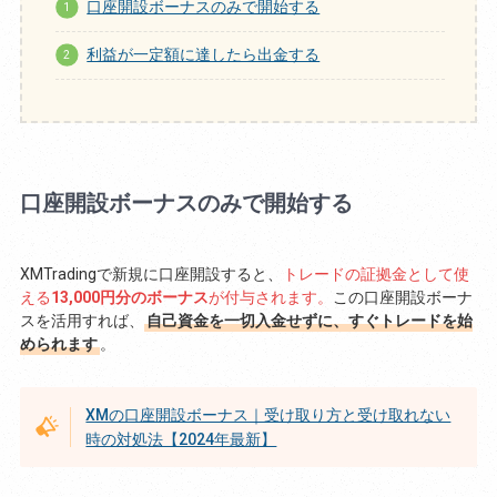
口座開設ボーナスのみで開始する
利益が一定額に達したら出金する
口座開設ボーナスのみで開始する
XMTradingで新規に口座開設すると、
トレードの証拠金として使
える
13,000円分のボーナス
が付与されます。
この口座開設ボーナ
スを活用すれば、
自己資金を一切入金せずに、すぐトレードを始
められます
。
XMの口座開設ボーナス｜受け取り方と受け取れない
時の対処法【2024年最新】