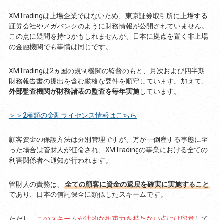
XMTradingは上場企業ではないため、東京証券取引所に上場する
証券会社やメガバンクのように財務情報が公開されていません。
この点に疑問を持つかもしれませんが、日本に拠点を置く非上場
の金融機関でも事情は同じです。
XMTradingは2ヵ国の規制機関の監督のもと、月次および四半期
財務報告書の提出を含む厳格な要件を順守しています。加えて、
外部監査機関が財務諸表の監査を毎年実施
しています。
＞＞2種類の金融ライセンス情報はこちら
顧客資金の保護方法は分別管理ですが、万が一倒産する事態に至
った場合は管財人が任命され、XMTradingの事業における全ての
利害関係者へ通知が行われます。
管財人の責務は、
全ての顧客に資金の返戻を確実に実施すること
であり、日本の信託保全に類似したスキームです。
ただし、
このスキームが法的な拘束力を持たない点には留意
して