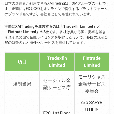
日本の居住者が利用できるXMTradingは、XMグループの一社で
す。正確にはFXやCFDをオンラインで提供するプラットフォーム
のブランド名ですが、会社名としても使われています。
実際に
XMTradingを運営するのは「Tradexfin Limited」と
「Fintrade Limited」の2社
です。各社は異なる国に拠点を置き、
それぞれの国で金融ライセンスを取得したうえで、各国の規制当
局の監督のもと海外FXサービスを提供しています。
Tradexfin
Fintrade
項目
Limited
Limited
モーリシャス
セーシェル金
規制当局
金融サービス
融サービス庁
委員会
c/o SAFYR
UTILIS
F20, 1st Floor,