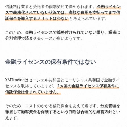
信託料は業者と受託者の個別契約で決められます。
金融ライセン
スで義務化されていない状況では、高額な費用を支払ってまで信
託保全を導入するメリットは少ない
と考えられています。
このため、
金融ライセンスで義務付けられていない限り、業者は
分別管理で済ませる
ケースが多いようです。
金融ライセンスの保有条件ではない
XMTradingはセーシェル共和国とモーリシャス共和国で金融ライ
センスを取得していますが、
2ヵ国の金融ライセンス保有条件に
信託保全は含まれていません。
そのため、コストのかかる信託保全をあえて選ばず、
分別管理を
徹底して顧客資金を保護するという判断は合理的な経営方針
とい
えます。