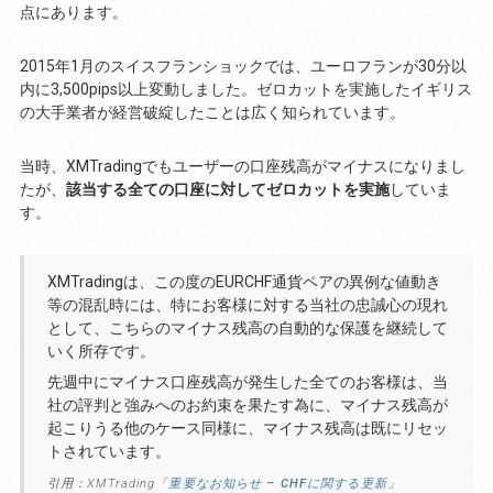
点にあります。
2015年1月のスイスフランショックでは、ユーロフランが30分以
内に3,500pips以上変動しました。ゼロカットを実施したイギリス
の大手業者が経営破綻したことは広く知られています。
当時、XMTradingでもユーザーの口座残高がマイナスになりまし
たが、
該当する全ての口座に対してゼロカットを実施
していま
す。
XMTradingは、この度のEURCHF通貨ペアの異例な値動き
等の混乱時には、特にお客様に対する当社の忠誠心の現れ
として、こちらのマイナス残高の自動的な保護を継続して
いく所存です。
先週中にマイナス口座残高が発生した全てのお客様は、当
社の評判と強みへのお約束を果たす為に、マイナス残高が
起こりうる他のケース同様に、マイナス残高は既にリセッ
トされています。
引用：XMTrading「
重要なお知らせ – CHFに関する更新
」