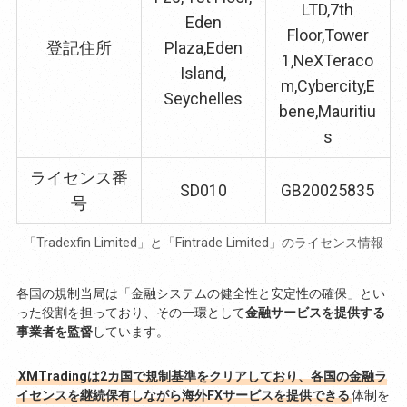
LTD,7th
Eden
Floor,Tower
登記住所
Plaza,Eden
1,NeXTeraco
Island,
m,Cybercity,E
Seychelles
bene,Mauritiu
s
ライセンス番
SD010
GB20025835
号
「Tradexfin Limited」と「Fintrade Limited」のライセンス情報
各国の規制当局は「金融システムの健全性と安定性の確保」とい
った役割を担っており、その一環として
金融サービスを提供する
事業者を監督
しています。
XMTradingは2カ国で規制基準をクリアしており、各国の金融ラ
イセンスを継続保有しながら海外FXサービスを提供できる
体制を