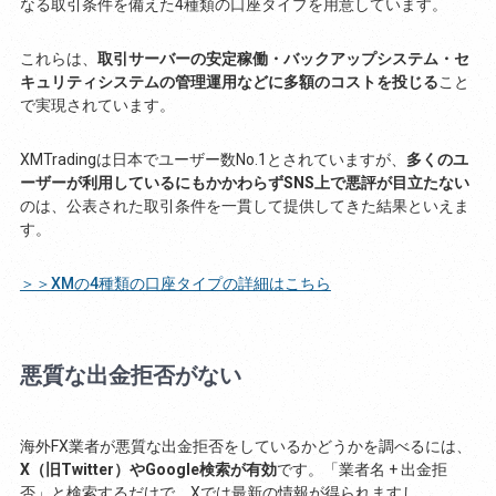
なる取引条件を備えた4種類の口座タイプを用意しています。
これらは、
取引サーバーの安定稼働・バックアップシステム・セ
キュリティシステムの管理運用などに多額のコストを投じる
こと
で実現されています。
XMTradingは日本でユーザー数No.1とされていますが、
多くのユ
ーザーが利用しているにもかかわらずSNS上で悪評が目立たない
のは、公表された取引条件を一貫して提供してきた結果といえま
す。
＞＞XMの4種類の口座タイプの詳細はこちら
悪質な出金拒否がない
海外FX業者が悪質な出金拒否をしているかどうかを調べるには、
X（旧Twitter）やGoogle検索が有効
です。「業者名 + 出金拒
否」と検索するだけで、Xでは最新の情報が得られますし、