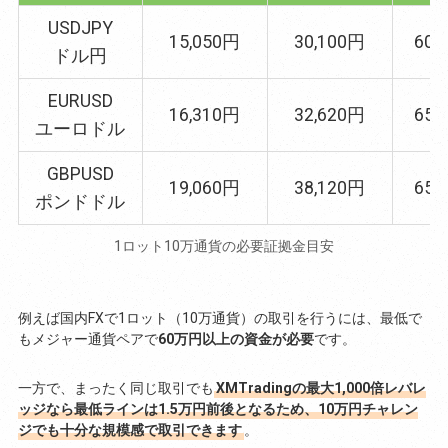
USDJPY
15,050円
30,100円
602
ドル円
EURUSD
16,310円
32,620円
652
ユーロドル
GBPUSD
19,060円
38,120円
652
ポンドドル
1ロット10万通貨の必要証拠金目安
例えば国内FXで1ロット（10万通貨）の取引を行うには、最低で
もメジャー通貨ペアで
60万円以上の資金が必要
です。
一方で、まったく同じ取引でも
XMTradingの最大1,000倍レバレ
ッジなら最低ラインは1.5万円前後となるため、10万円チャレン
ジでも十分な規模感で取引できます
。