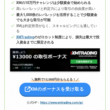
XMの10万円チャレンジは少額資金で始められる
高いレバレッジと約定力により取引の自由度が高い
最大1,000倍のレバレッジを活用することで少額資金
でも大きな取引が可能
XMは約定拒否がなく、スキャルピングにも適してい
る
XMTrading
のゼロカット制度により、損失は最大で投
入資金までに限定される
＼無料で13,000円分もらえる！／
XMのボーナスを受け取る
公式HP：
https://www.xmtrading.com/jp/