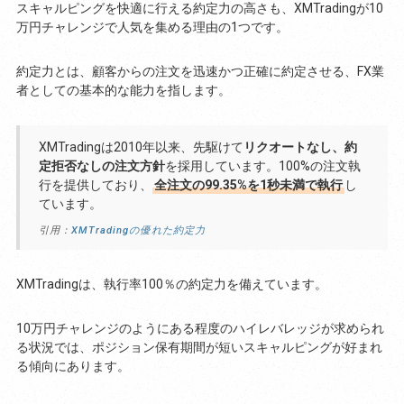
スキャルピングを快適に行える約定力の高さも、XMTradingが10
万円チャレンジで人気を集める理由の1つです。
約定力とは、顧客からの注文を迅速かつ正確に約定させる、FX業
者としての基本的な能力を指します。
XMTradingは2010年以来、先駆けて
リクオートなし、約
定拒否なしの注文方針
を採用しています。100%の注文執
行を提供しており、
全注文の99.35%を1秒未満で執行
し
ています。
引用：
XMTradingの優れた約定力
XMTradingは、執行率100％の約定力を備えています。
10万円チャレンジのようにある程度のハイレバレッジが求められ
る状況では、ポジション保有期間が短いスキャルピングが好まれ
る傾向にあります。