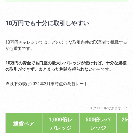
10万円でも十分に取引しやすい
10万円チャレンジでは、どのような取引条件のFX業者で挑戦する
かも重要です。
10万円の資金でも口座の最大レバレッジが低ければ、十分な規模
の取引ができず、まとまった利益を得られない
からです。
※以下の表は2024年2月末時点の為替レート
スクロールできます
1,000倍レ
500倍レバ
25
通貨ペア
バレッジ
レッジ