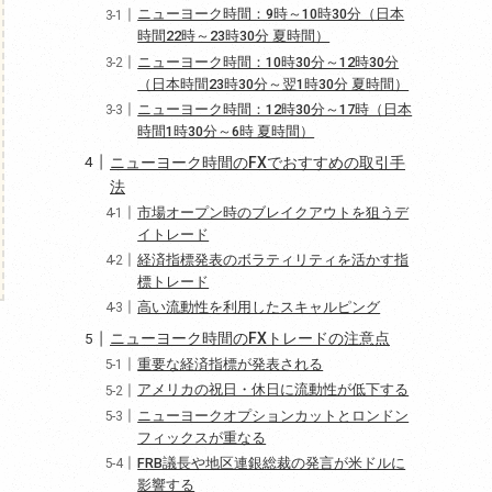
ニューヨーク時間：9時～10時30分（日本
時間22時～23時30分 夏時間）
ニューヨーク時間：10時30分～12時30分
（日本時間23時30分～翌1時30分 夏時間）
ニューヨーク時間：12時30分～17時（日本
時間1時30分～6時 夏時間）
ニューヨーク時間のFXでおすすめの取引手
法
市場オープン時のブレイクアウトを狙うデ
イトレード
経済指標発表のボラティリティを活かす指
標トレード
高い流動性を利用したスキャルピング
ニューヨーク時間のFXトレードの注意点
重要な経済指標が発表される
アメリカの祝日・休日に流動性が低下する
ニューヨークオプションカットとロンドン
フィックスが重なる
FRB議長や地区連銀総裁の発言が米ドルに
影響する