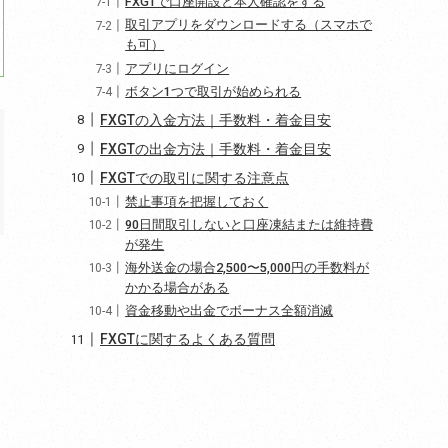
FXGTで口座開設と本人確認をする
取引アプリをダウンロードする（スマホで
も可）
アプリにログイン
ボタン1つで取引が始められる
FXGTの入金方法｜手数料・着金目安
FXGTの出金方法｜手数料・着金目安
FXGTでの取引に関する注意点
禁止事項を把握しておく
90日間取引しないと口座凍結または維持費
が発生
海外送金の場合2,500〜5,000円の手数料が
かかる場合がある
資金移動や出金でボーナス全額消滅
FXGTに関するよくある質問