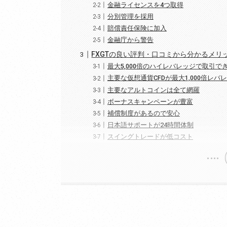
金融ライセンスを4つ取得
分別管理を採用
賠償責任保険に加入
金融庁から警告
FXGTの良い評判・口コミから分かるメリ
最大5,000倍のハイレバレッジで取引で
主要な仮想通貨CFDが最大1,000倍レバ
主要なアルトコインは全て網羅
ボーナスキャンペーンが豊富
補償制度があるので安心
日本語サポートが24時間体制
スイングトレードが低コスト