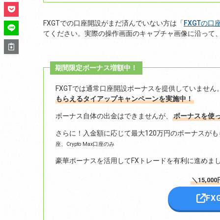
FXGTでの口座開設がまだ済んでいない方は「
FXGTの
てください。実際の操作画面のキャプチャ画像に沿って
期間限定ボーナス増額中！
FXGTでは通常口座開設ボーナスを提供していません
もらえるタイアップキャンペーンを実施中！
ボーナス自体の出金はできませんが、
ボーナスを使
さらに！入金額に応じて最大120万円のボーナスが
座、Crypto Max口座のみ
豪華ボーナスを活用してFXトレードを有利に進めま
＼15,0
F