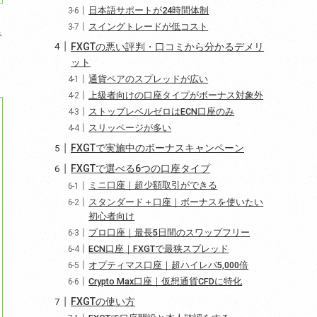
日本語サポートが24時間体制
スイングトレードが低コスト
み
FXGTの悪い評判・口コミから分かるデメリ
ット
通貨ペアのスプレッドが広い
上級者向けの口座タイプがボーナス対象外
ストップレベルゼロはECN口座のみ
スリッページが多い
FXGTで実施中のボーナスキャンペーン
FXGTで選べる6つの口座タイプ
ミニ口座｜超少額取引ができる
スタンダード＋口座｜ボーナスを使いたい
初心者向け
プロ口座｜最長5日間のスワップフリー
ECN口座｜FXGTで最狭スプレッド
オプティマス口座｜超ハイレバ5,000倍
Crypto Max口座｜仮想通貨CFDに特化
FXGTの使い方