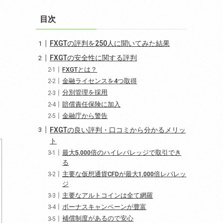
目次
FXGTの評判を250人に聞いてみた結果
FXGTの安全性に関する評判
FXGTとは？
金融ライセンスを4つ取得
分別管理を採用
賠償責任保険に加入
金融庁から警告
FXGTの良い評判・口コミから分かるメリッ
ト
最大5,000倍のハイレバレッジで取引でき
る
主要な仮想通貨CFDが最大1,000倍レバレッ
ジ
主要なアルトコインは全て網羅
ボーナスキャンペーンが豊富
補償制度があるので安心