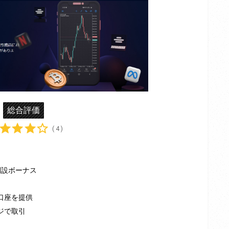
総合評価
( 4 )
開設ボーナス
ス口座を提供
ジで取引