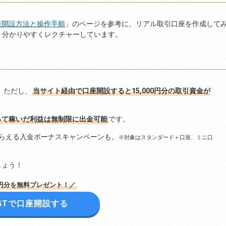
口座開設方法と操作手順
」のページを参考に、リアル取引口座を作成して
、分かりやすくレクチャーしています。
。ただし、
当サイト経由で口座開設すると15,000円分の取引資金が
って稼いだ利益は無制限に出金可能
です。
もらえる入金ボーナスキャンペーンも。
※対象はスタンダード＋口座、ミニ口
しょう！
00円分を無料プレゼント！／
XGTで口座開設する