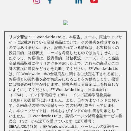
リスク警告：
EF Worldwide Ltdは、本広告、メール、関連ウェブサ
イトに記載されている金融商品について、その優劣を推奨するも
のではありません。また、記載されている情報は、お客様個々の
投資目的、財務状況、ニーズを考慮したものではありません。し
たがって、お客様は、投資目的、財務状況、ニーズ、そして当該
金融商品取引に伴うリスクを考慮した上で、これらの商品がご自
身の状況に適切かどうかを判断してください。EF Worldwide Ltd
は、EF Worldwide Ltdの金融商品に関するご決定を下される前に、
お客様との契約書を必ずお読みになることをお勧めします。投資
には損失の可能性が伴います。損失を補える資金以上を投資しな
いようにしてください。EF Worldwide Ltdは、日本金融庁
（JFSA）、インド準備銀行（RBI）、インド証券取引委員会
（SEBI）の監督下にありません。また、日本およびインドにおい
て、金融商品の提供や金融サービスの勧誘行為を行っていませ
ん。本ウェブサイトは、日本およびインドの居住者を対象として
いません。EF Worldwide Ltdは、英領バージン諸島金融サービス委
員会（FSC）から認可を受けています（認可番号：
SIBA/L/20/1135）。EF Worldwide Ltdは、セーシェルの金融サー