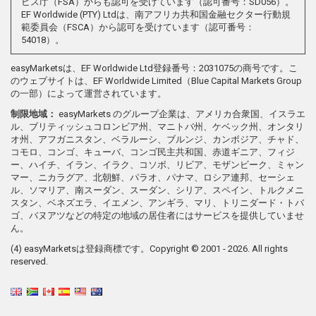
ビス庁（FSA）からも認可を受けています（認可番号：SD056）。
EF Worldwide (PTY) Ltdは、南アフリカ共和国金融セクター行動規
範委員会（FSCA）から認可を受けています（認可番号：
54018）。
easyMarketsは、EF Worldwide Ltd登録番号：2031075の商号です。こ
のウェブサイトは、EF Worldwide Limited（Blue Capital Markets Group
の一部）によって運営されています。
制限地域：
easyMarkets のグループ企業は、アメリカ合衆国、イスラエ
ル、ブリティッシュコロンビア州、マニトバ州、ケベック州、オンタリ
オ州、アフガニスタン、ベラルーシ、ブルンジ、カンボジア、チャド、
コモロ、コンゴ、キューバ、コンゴ民主共和国、赤道ギニア、フィジ
ー、ハイチ、イラン、イラク、コソボ、リビア、モザンビーク、ミャン
マー、ニカラグア、北朝鮮、パラオ、パナマ、ロシア連邦、セーシェ
ル、ソマリア、南スーダン、スーダン、シリア、スペイン、トルクメニ
スタン、ベネズエラ、イエメン、アンギラ、マリ、トリニダード・トバ
ゴ、バヌアツなどの特定の地域の居住者にはサービスを提供していませ
ん。
(4) easyMarketsは登録商標です。Copyright © 2001 - 2026. All rights
reserved.