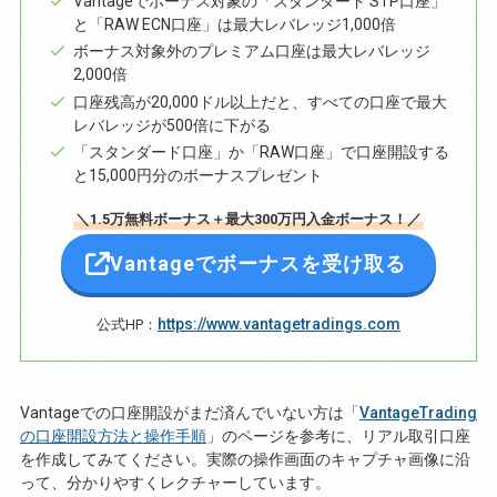
Vantageでボーナス対象の「スタンダード STP口座」
と「RAW ECN口座」は最大レバレッジ1,000倍
ボーナス対象外のプレミアム口座は最大レバレッジ
2,000倍
口座残高が20,000ドル以上だと、すべての口座で最大
レバレッジが500倍に下がる
「スタンダード口座」か「RAW口座」で口座開設する
と15,000円分のボーナスプレゼント
＼1.5万無料ボーナス＋最大300万円入金ボーナス！／
Vantageでボーナスを受け取る
https://www.vantagetradings.com
公式HP：
Vantageでの口座開設がまだ済んでいない方は「
VantageTrading
の口座開設方法と操作手順
」のページを参考に、リアル取引口座
を作成してみてください。実際の操作画面のキャプチャ画像に沿
って、分かりやすくレクチャーしています。