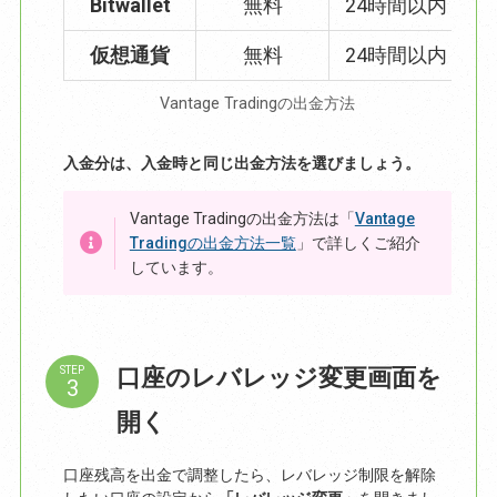
Bitwallet
無料
24時間以内
3
仮想通貨
無料
24時間以内
3
Vantage Tradingの出金方法
入金分は、入金時と同じ出金方法を選びましょう。
Vantage Tradingの出金方法は「
Vantage
Tradingの出金方法一覧
」で詳しくご紹介
しています。
口座のレバレッジ変更画面を
STEP
開く
口座残高を出金で調整したら、レバレッジ制限を解除