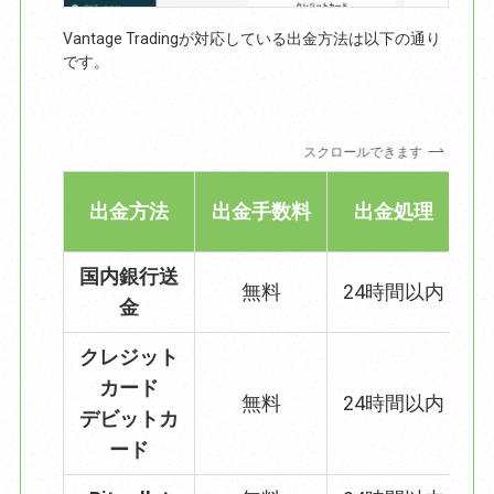
Vantage Tradingが対応している出金方法は以下の通り
です。
スクロールできます
出金方法
出金手数料
出金処理
国内銀行送
無料
24時間以内
3
金
クレジット
カード
無料
24時間以内
3
デビットカ
ード