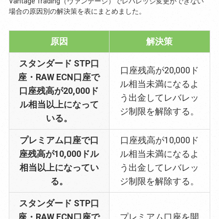
Vantage Trading（ヴァンテージ）でレバレッジ変更ができない
場合の原因別の解決策を表にまとめました。
原因
解決策
スタンダード STP口
口座残高が20,000ド
座・RAW ECN口座で
ル相当未満になるよ
口座残高が20,000ド
う出金してレバレッ
ル相当以上になって
ジ制限を解除する。
いる。
プレミアム口座で口
口座残高が10,000ド
座残高が10,000ドル
ル相当未満になるよ
相当以上になってい
う出金してレバレッ
る。
ジ制限を解除する。
スタンダード STP口
座・RAW ECN口座で
プレミアム口座を開