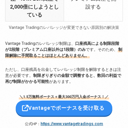
2,000倍にしようとし
設する
ている
Vantage Tradingのレバレッジが変更できない原因別の解決策
Vantage Tradingのレバレッジ制限は、
口座残高による制限段階
が2段階（プレミアム口座以外は1段階）のみ
です。そのため、
制
限解除に手間取ることはほとんどありません。
ただし、口座残高を出金してレバレッジ制限を解除するときは注
意が必要です。
制限ぎりぎりの金額で調整すると、数回の利益で
再び制限がかかる可能性
があります。
＼1.5万無料ボーナス＋最大300万円入金ボーナス！／
Vantageでボーナスを受け取る
https://www.vantagetradings.com
公式HP：