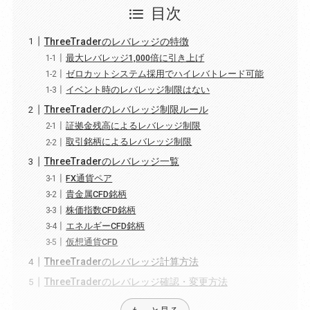
目次
ThreeTraderのレバレッジの特徴
最大レバレッジ1,000倍に引き上げ
ゼロカットシステム採用でハイレバトレード可能
イベント時のレバレッジ制限はない
ThreeTraderのレバレッジ制限ルール
証拠金残高によるレバレッジ制限
取引銘柄によるレバレッジ制限
ThreeTraderのレバレッジ一覧
FX通貨ペア
貴金属CFD銘柄
株価指数CFD銘柄
エネルギーCFD銘柄
仮想通貨CFD
ThreeTraderのレバレッジ計算方法
ThreeTraderのレバレッジ確認・変更方法