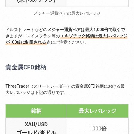
メジャー通貨ペアの最大レバレッジ
ドルストレートなどの
メジャー通貨ペアは最大1,000倍で取引で
きます
が、スイスフラン等の
エキゾチック銘柄は最大レバレッジ
が100倍に制限される
点にご注意ください。
貴金属CFD銘柄
ThreeTrader（スリートレーダー）の貴金属CFD銘柄における最
大レバレッジは下記の通りです。
銘柄
最大レバレッジ
XAU/USD
1,000倍
ゴールド/米ドル