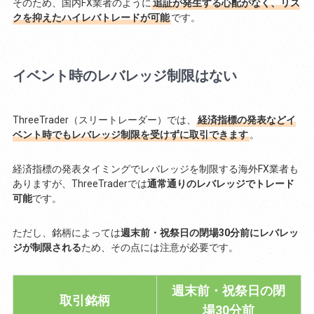
そのため、国内FX業者のように
追証が発生する心配がなく、リス
クを抑えたハイレバトレードが可能
です。
イベント時のレバレッジ制限はない
ThreeTrader（スリートレーダー）では、
経済指標の発表などイ
ベント時でもレバレッジ制限を受けずに取引できます
。
経済指標の発表タイミングでレバレッジを制限する海外FX業者も
ありますが、ThreeTraderでは
通常通りのレバレッジでトレード
可能
です。
ただし、銘柄によっては
週末前・祝祭日の閉場30分前にレバレッ
ジが制限される
ため、その点には注意が必要です。
週末前・祝祭日の閉
取引銘柄
場30分前