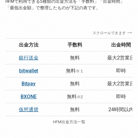
HFMで利用できる5種類の出金方法を「手数料」「出金時間」
「最低出金額」で整理したものが下記の表です。
スクロールできます
出金方法
手数料
出金時間
銀行送金
無料
最大2営業日
bitwallet
無料
即時
※１
Bitpay
無料
最大2営業日
BXONE
無料
即時
※2
仮想通貨
無料
24時間以内
HFM出金方法一覧