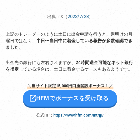
出典：X（
2023/7/28
）
上記のトレーダーのように土日に出金申請を行うと、週明けの月
曜日ではなく、
半日〜当日中に着金している報告が多数確認でき
ました
。
出金先の銀行にも左右されますが、
24時間送金可能なネット銀行
を指定
している場合は、土日に着金するケースもあるようです。
＼当サイト限定15,000円口座開設ボーナス！／
HFMでボーナスを受け取る
公式HP：
https://www.hfm.com/int/jp/