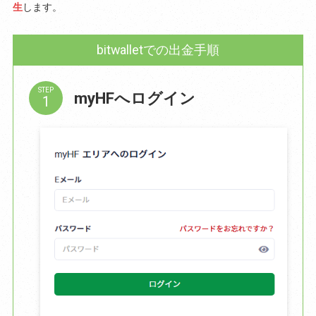
生
します。
bitwalletでの出金手順
STEP
myHFへログイン