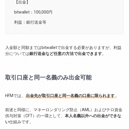
【出金】
bitwallet：100,000円
利益：銀行送金等
入金額と同額まではbitwalletで出金する必要がありますが、利益
分については
銀行送金など任意の方法で出金できます
。
取引口座と同一名義のみ出金可能
HFMでは、
出金先が取引口座と同一名義の口座に限られます
。
前述と同様に、マネーロンダリング防止（AML）およびテロ資金
供与対策（CFT）の一環として、
本人名義以外への出金ができな
い
仕組みです。