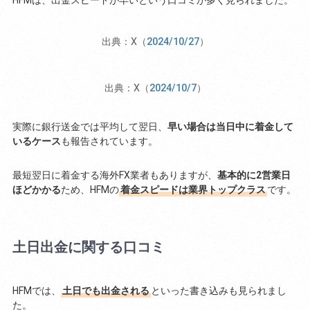
HFMは、出金スピードが早いという口コミが多く見られました。
出典：X（
2024/10/27
）
出典：X（
2024/10/7
）
実際に銀行送金では平均して翌日、
早い場合は当日中に着金して
いるケース
も報告されています。
最短翌日に着金する海外FX業者もありますが、
基本的に2営業日
ほどかかる
ため、HFMの
着金スピードは業界トップクラス
です。
土日出金に関する口コミ
HFMでは、
土日でも出金される
といった書き込みも見られまし
た。