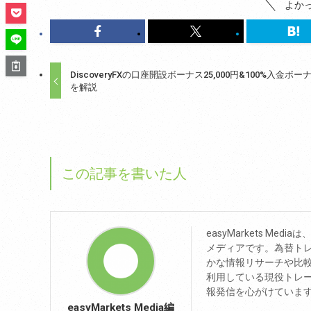
よか
DiscoveryFXの口座開設ボーナス25,000円&100%入金ボー
を解説
この記事を書いた人
easyMarkets Me
メディアです。為替ト
かな情報リサーチや比較検証
利用している現役トレ
報発信を心がけていま
easyMarkets Media編