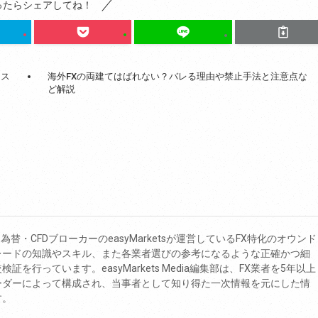
ったらシェアしてね！
ナス
海外FXの両建てはばれない？バレる理由や禁止手法と注意点な
ど解説
diaは、為替・CFDブローカーのeasyMarketsが運営しているFX特化のオウンド
レードの知識やスキル、また各業者選びの参考になるような正確かつ細
を行っています。easyMarkets Media編集部は、FX業者を5年以上
ーダーによって構成され、当事者として知り得た一次情報を元にした情
す。