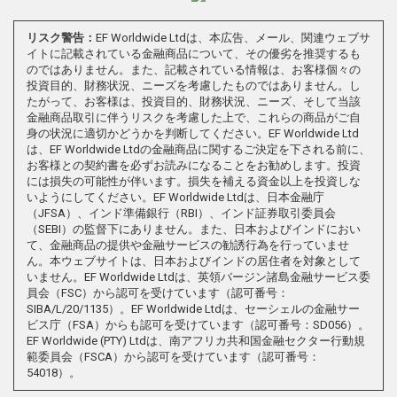
リスク警告：
EF Worldwide Ltdは、本広告、メール、関連ウェブサ
イトに記載されている金融商品について、その優劣を推奨するも
のではありません。また、記載されている情報は、お客様個々の
投資目的、財務状況、ニーズを考慮したものではありません。し
たがって、お客様は、投資目的、財務状況、ニーズ、そして当該
金融商品取引に伴うリスクを考慮した上で、これらの商品がご自
身の状況に適切かどうかを判断してください。EF Worldwide Ltd
は、EF Worldwide Ltdの金融商品に関するご決定を下される前に、
お客様との契約書を必ずお読みになることをお勧めします。投資
には損失の可能性が伴います。損失を補える資金以上を投資しな
いようにしてください。EF Worldwide Ltdは、日本金融庁
（JFSA）、インド準備銀行（RBI）、インド証券取引委員会
（SEBI）の監督下にありません。また、日本およびインドにおい
て、金融商品の提供や金融サービスの勧誘行為を行っていませ
ん。本ウェブサイトは、日本およびインドの居住者を対象として
いません。EF Worldwide Ltdは、英領バージン諸島金融サービス委
員会（FSC）から認可を受けています（認可番号：
SIBA/L/20/1135）。EF Worldwide Ltdは、セーシェルの金融サー
ビス庁（FSA）からも認可を受けています（認可番号：SD056）。
EF Worldwide (PTY) Ltdは、南アフリカ共和国金融セクター行動規
範委員会（FSCA）から認可を受けています（認可番号：
54018）。