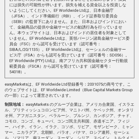
には損失の可能性が伴います。損失を補える資金以上を投資しな
いようにしてください。EF Worldwide Ltdは、日本金融庁
（JFSA）、インド準備銀行（RBI）、インド証券取引委員会
（SEBI）の監督下にありません。また、日本およびインドにおい
て、金融商品の提供や金融サービスの勧誘行為を行っていませ
ん。本ウェブサイトは、日本およびインドの居住者を対象として
いません。EF Worldwide Ltdは、英領バージン諸島金融サービス委
員会（FSC）から認可を受けています（認可番号：
SIBA/L/20/1135）。EF Worldwide Ltdは、セーシェルの金融サー
ビス庁（FSA）からも認可を受けています（認可番号：SD056）。
EF Worldwide (PTY) Ltdは、南アフリカ共和国金融セクター行動規
範委員会（FSCA）から認可を受けています（認可番号：
54018）。
easyMarketsは、EF Worldwide Ltd登録番号：2031075の商号です。こ
のウェブサイトは、EF Worldwide Limited（Blue Capital Markets Group
の一部）によって運営されています。
制限地域：
easyMarkets のグループ企業は、アメリカ合衆国、イスラエ
ル、ブリティッシュコロンビア州、マニトバ州、ケベック州、オンタリ
オ州、アフガニスタン、ベラルーシ、ブルンジ、カンボジア、チャド、
コモロ、コンゴ、キューバ、コンゴ民主共和国、赤道ギニア、フィジ
ー、ハイチ、イラン、イラク、コソボ、リビア、モザンビーク、ミャン
マー、ニカラグア、北朝鮮、パラオ、パナマ、ロシア連邦、セーシェ
ル、ソマリア、南スーダン、スーダン、シリア、スペイン、トルクメニ