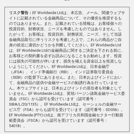
リスク警告：
EF Worldwide Ltdは、本広告、メール、関連ウェブサ
イトに記載されている金融商品について、その優劣を推奨するも
のではありません。また、記載されている情報は、お客様個々の
投資目的、財務状況、ニーズを考慮したものではありません。し
たがって、お客様は、投資目的、財務状況、ニーズ、そして当該
金融商品取引に伴うリスクを考慮した上で、これらの商品がご自
身の状況に適切かどうかを判断してください。EF Worldwide Ltd
は、EF Worldwide Ltdの金融商品に関するご決定を下される前に、
お客様との契約書を必ずお読みになることをお勧めします。投資
には損失の可能性が伴います。損失を補える資金以上を投資しな
いようにしてください。EF Worldwide Ltdは、日本金融庁
（JFSA）、インド準備銀行（RBI）、インド証券取引委員会
（SEBI）の監督下にありません。また、日本およびインドにおい
て、金融商品の提供や金融サービスの勧誘行為を行っていませ
ん。本ウェブサイトは、日本およびインドの居住者を対象として
いません。EF Worldwide Ltdは、英領バージン諸島金融サービス委
員会（FSC）から認可を受けています（認可番号：
SIBA/L/20/1135）。EF Worldwide Ltdは、セーシェルの金融サー
ビス庁（FSA）からも認可を受けています（認可番号：SD056）。
EF Worldwide (PTY) Ltdは、南アフリカ共和国金融セクター行動規
範委員会（FSCA）から認可を受けています（認可番号：
54018）。