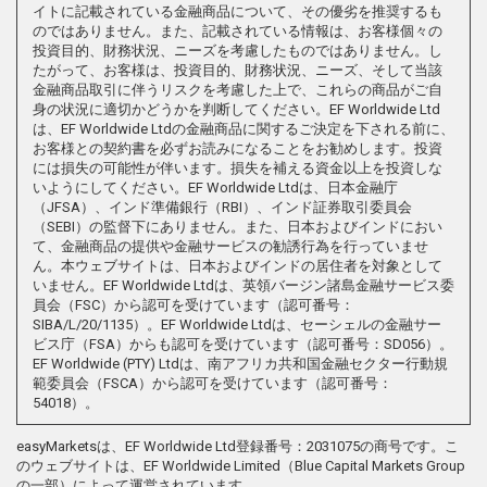
イトに記載されている金融商品について、その優劣を推奨するも
のではありません。また、記載されている情報は、お客様個々の
投資目的、財務状況、ニーズを考慮したものではありません。し
たがって、お客様は、投資目的、財務状況、ニーズ、そして当該
金融商品取引に伴うリスクを考慮した上で、これらの商品がご自
身の状況に適切かどうかを判断してください。EF Worldwide Ltd
は、EF Worldwide Ltdの金融商品に関するご決定を下される前に、
お客様との契約書を必ずお読みになることをお勧めします。投資
には損失の可能性が伴います。損失を補える資金以上を投資しな
いようにしてください。EF Worldwide Ltdは、日本金融庁
（JFSA）、インド準備銀行（RBI）、インド証券取引委員会
（SEBI）の監督下にありません。また、日本およびインドにおい
て、金融商品の提供や金融サービスの勧誘行為を行っていませ
ん。本ウェブサイトは、日本およびインドの居住者を対象として
いません。EF Worldwide Ltdは、英領バージン諸島金融サービス委
員会（FSC）から認可を受けています（認可番号：
SIBA/L/20/1135）。EF Worldwide Ltdは、セーシェルの金融サー
ビス庁（FSA）からも認可を受けています（認可番号：SD056）。
EF Worldwide (PTY) Ltdは、南アフリカ共和国金融セクター行動規
範委員会（FSCA）から認可を受けています（認可番号：
54018）。
easyMarketsは、EF Worldwide Ltd登録番号：2031075の商号です。こ
のウェブサイトは、EF Worldwide Limited（Blue Capital Markets Group
の一部）によって運営されています。