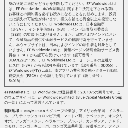
身の状況に適切かどうかを判断してください。EF Worldwide Ltd
は、EF Worldwide Ltdの金融商品に関するご決定を下される前に、
お客様との契約書を必ずお読みになることをお勧めします。投資
には損失の可能性が伴います。損失を補える資金以上を投資しな
いようにしてください。EF Worldwide Ltdは、日本金融庁
（JFSA）、インド準備銀行（RBI）、インド証券取引委員会
（SEBI）の監督下にありません。また、日本およびインドにおい
て、金融商品の提供や金融サービスの勧誘行為を行っていませ
ん。本ウェブサイトは、日本およびインドの居住者を対象として
いません。EF Worldwide Ltdは、英領バージン諸島金融サービス委
員会（FSC）から認可を受けています（認可番号：
SIBA/L/20/1135）。EF Worldwide Ltdは、セーシェルの金融サー
ビス庁（FSA）からも認可を受けています（認可番号：SD056）。
EF Worldwide (PTY) Ltdは、南アフリカ共和国金融セクター行動規
範委員会（FSCA）から認可を受けています（認可番号：
54018）。
easyMarketsは、EF Worldwide Ltd登録番号：2031075の商号です。こ
のウェブサイトは、EF Worldwide Limited（Blue Capital Markets Group
の一部）によって運営されています。
制限地域：
easyMarkets のグループ企業は、アメリカ合衆国、イスラエ
ル、ブリティッシュコロンビア州、マニトバ州、ケベック州、オンタリ
オ州、アフガニスタン、ベラルーシ、ブルンジ、カンボジア、チャド、
コモロ、コンゴ、キューバ、コンゴ民主共和国、赤道ギニア、フィジ