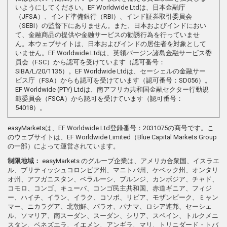
いようにしてください。EF Worldwide Ltdは、日本金融庁
（JFSA）、インド準備銀行（RBI）、インド証券取引委員会
（SEBI）の監督下にありません。また、日本およびインドにおい
て、金融商品の提供や金融サービスの勧誘行為を行っていませ
ん。本ウェブサイトは、日本およびインドの居住者を対象として
いません。EF Worldwide Ltdは、英領バージン諸島金融サービス委
員会（FSC）から認可を受けています（認可番号：
SIBA/L/20/1135）。EF Worldwide Ltdは、セーシェルの金融サー
ビス庁（FSA）からも認可を受けています（認可番号：SD056）。
EF Worldwide (PTY) Ltdは、南アフリカ共和国金融セクター行動規
範委員会（FSCA）から認可を受けています（認可番号：
54018）。
easyMarketsは、EF Worldwide Ltd登録番号：2031075の商号です。こ
のウェブサイトは、EF Worldwide Limited（Blue Capital Markets Group
の一部）によって運営されています。
制限地域：
easyMarkets のグループ企業は、アメリカ合衆国、イスラエ
ル、ブリティッシュコロンビア州、マニトバ州、ケベック州、オンタリ
オ州、アフガニスタン、ベラルーシ、ブルンジ、カンボジア、チャド、
コモロ、コンゴ、キューバ、コンゴ民主共和国、赤道ギニア、フィジ
ー、ハイチ、イラン、イラク、コソボ、リビア、モザンビーク、ミャン
マー、ニカラグア、北朝鮮、パラオ、パナマ、ロシア連邦、セーシェ
ル、ソマリア、南スーダン、スーダン、シリア、スペイン、トルクメニ
スタン、ベネズエラ、イエメン、アンギラ、マリ、トリニダード・トバ