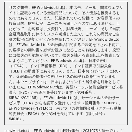
リスク警告：
EF Worldwide Ltdは、本広告、メール、関連ウェブサ
イトに記載されている金融商品について、その優劣を推奨するも
のではありません。また、記載されている情報は、お客様個々の
投資目的、財務状況、ニーズを考慮したものではありません。し
たがって、お客様は、投資目的、財務状況、ニーズ、そして当該
金融商品取引に伴うリスクを考慮した上で、これらの商品がご自
身の状況に適切かどうかを判断してください。EF Worldwide Ltd
は、EF Worldwide Ltdの金融商品に関するご決定を下される前に、
お客様との契約書を必ずお読みになることをお勧めします。投資
には損失の可能性が伴います。損失を補える資金以上を投資しな
いようにしてください。EF Worldwide Ltdは、日本金融庁
（JFSA）、インド準備銀行（RBI）、インド証券取引委員会
（SEBI）の監督下にありません。また、日本およびインドにおい
て、金融商品の提供や金融サービスの勧誘行為を行っていませ
ん。本ウェブサイトは、日本およびインドの居住者を対象として
いません。EF Worldwide Ltdは、英領バージン諸島金融サービス委
員会（FSC）から認可を受けています（認可番号：
SIBA/L/20/1135）。EF Worldwide Ltdは、セーシェルの金融サー
ビス庁（FSA）からも認可を受けています（認可番号：SD056）。
EF Worldwide (PTY) Ltdは、南アフリカ共和国金融セクター行動規
範委員会（FSCA）から認可を受けています（認可番号：
54018）。
easyMarketsは、EF Worldwide Ltd登録番号：2031075の商号です。こ