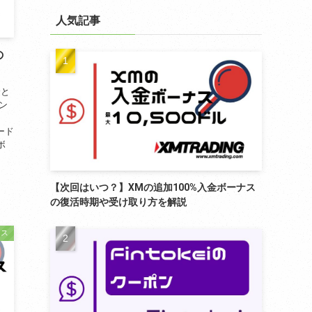
リ
ー
人気記事
の
金と
ン
ード
ボ
.
【次回はいつ？】XMの追加100%入金ボーナス
の復活時期や受け取り方を解説
ナス