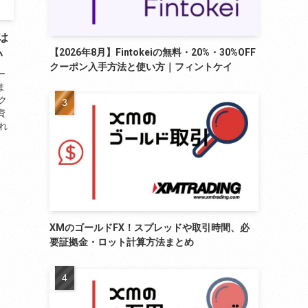
は
【2026年8月】Fintokeiの無料・20%・30%OFF
い
クーポン入手方法と使い方｜フィントケイ
ー
ま
ク
資
れ
XMのゴールドFX！スプレッドや取引時間、必
要証拠金・ロット計算方法まとめ