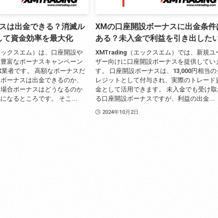
ナスは出金できる？消滅ル
XMの口座開設ボーナスに出金条件
して資金効率を最大化
ある？未入金で利益を引き出した
g（エックスエム）は、口座開設や
XMTrading（エックスエム）では、新規ユ
る豊富なボーナスキャンペーン
ザー向けに口座開設ボーナスを提供してい
X業者です。 高額なボーナスだ
す。 口座開設ボーナスは、13,000円相当の
らボーナスは出金できるのか、
レジットとして付与され、実際のトレード
た場合ボーナスはどうなるのか
金として活用できます。 未入金でも受け取
になるところです。 そこ...
る口座開設ボーナスですが、利益の出金...
2024年10月2日