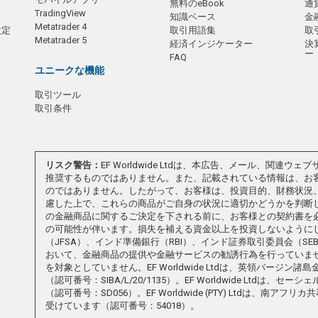
無料のeBook
通
TradingView
知識ベース
金
Metatrader 4
設定
取引用語集
取
Metatrader 5
経済インジケーター
決
ー
FAQ
ユニークな機能
取引ツール
取引条件
リスク警告：
EF Worldwide Ltdは、本広告、メール、関
推奨するものではありません。また、記載されている情報は、お
のではありません。したがって、お客様は、投資目的、財務状況
慮した上で、これらの商品がご自身の状況に適切かどうかを判断してください。EF
の金融商品に関するご決定を下される前に、お客様との契約書を
の可能性が伴います。損失を補える資金以上を投資しないようにしてくださ
（JFSA）、インド準備銀行（RBI）、インド証券取引委員会（S
おいて、金融商品の提供や金融サービスの勧誘行為を行っていま
を対象としていません。EF Worldwide Ltdは、英領バージ
（認可番号：SIBA/L/20/1135）。EF Worldwide Ltd
（認可番号：SD056）。EF Worldwide (PTY) Ltdは、
受けています（認可番号：54018）。