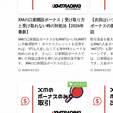
XMの口座開設ボーナス｜受け取り方
【次回はいつ
と受け取れない時の対処法【2026年
ボーナスの
最新】
説
XMの口座開設ボーナスが3,000円から13,000円
取引資金を最大
に大幅増額中！ ボーナスクレジットを活用す
るXMの入金ボー
れば、1円も入金しなくても海外FXトレードを
160万円）も
始められます。 さらに、口座開設ボーナスで
ペーンです。 
稼いだ利益は条件を満たせば全額出金可能で
は、口座開設か
す。 XMの口座開設ボーナスの正しい...
です。入金ボー
2026年4月2日
2026年4月2日
ボーナス