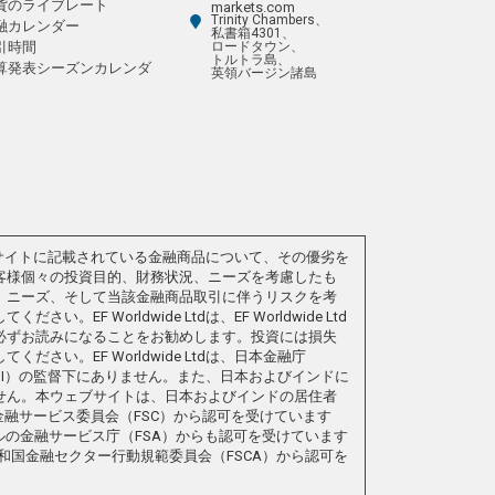
貨のライブレート
markets.com
Trinity Chambers、
融カレンダー
私書箱4301、
引時間
ロードタウン、
トルトラ島、
算発表シーズンカレンダ
英領バージン諸島
連ウェブサイトに記載されている金融商品について、その優劣を
客様個々の投資目的、財務状況、ニーズを考慮したも
、ニーズ、そして当該金融商品取引に伴うリスクを考
 Worldwide Ltdは、EF Worldwide Ltd
必ずお読みになることをお勧めします。投資には損失
い。EF Worldwide Ltdは、日本金融庁
EBI）の監督下にありません。また、日本およびインドに
せん。本ウェブサイトは、日本およびインドの居住者
ン諸島金融サービス委員会（FSC）から認可を受けています
は、セーシェルの金融サービス庁（FSA）からも認可を受けています
南アフリカ共和国金融セクター行動規範委員会（FSCA）から認可を