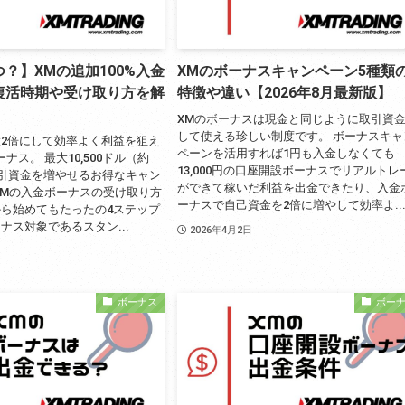
？】XMの追加100%入金
XMのボーナスキャンペーン5種類
復活時期や受け取り方を解
特徴や違い【2026年8月最新版】
XMのボーナスは現金と同じように取引資
して使える珍しい制度です。 ボーナスキャ
2倍にして効率よく利益を狙え
ペーンを活用すれば1円も入金しなくても
ナス。 最大10,500ドル（約
13,000円の口座開設ボーナスでリアルトレ
取引資金を増やせるお得なキャン
ができて稼いだ利益を出金できたり、入金
XMの入金ボーナスの受け取り方
ーナスで自己資金を2倍に増やして効率よ..
ら始めてもたったの4ステップ
ナス対象であるスタン...
2026年4月2日
ボーナス
ボー