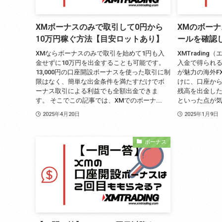
XMボーナスのみで取引して0円から
XMのボー
10万円稼ぐ方法【目安ロットあり】
ールを確認
XMならボーナスのみで取引を始めて1円も入
XMTradin
金せずに10万円を出金することも可能です。
入金で得られ
13,000円の口座開設ボーナスを使った取引に制
が魅力の海外F
限はなく、簡単な出金条件を満たすだけでボ
けに、口座か
ーナス取引による利益でも全額出金できま
残高を出金し
す。 そこでこの記事では、XMでのボーナ...
といった点が気
2025年4月20日
2025年1月9日
ボーナス